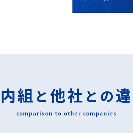
竹内組
他社
違
と
との
comparison to other companies