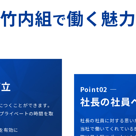
竹内組
働く魅力
で
両立
Point02
社長の社員
につくことができます。
にプライベートの時間を取
社長の社員に対する思い
当社で働いてくれている
を有効に