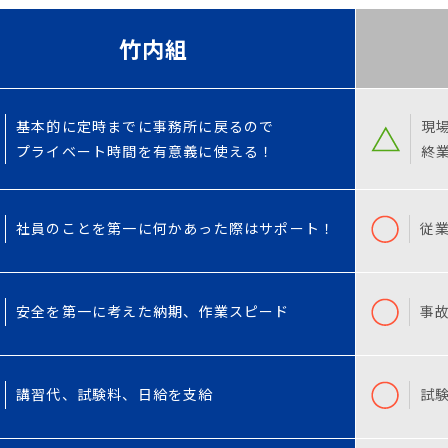
竹内組
基本的に定時までに事務所に戻るので
現
プライベート時間を有意義に使える！
終
社員のことを第一に
何かあった際はサポート！
従
安全を第一に考えた納期、作業スピード
事
講習代、試験料、日給を支給
試